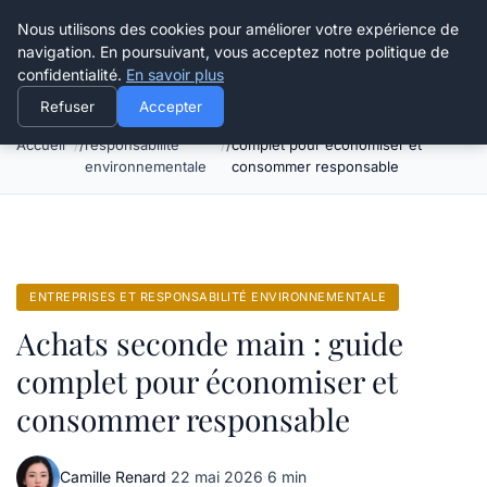
Happy Calyx Farmer
Nous utilisons des cookies pour améliorer votre expérience de
navigation. En poursuivant, vous acceptez notre politique de
confidentialité.
En savoir plus
Refuser
Accepter
Entreprises et
Achats seconde main : guide
Accueil
responsabilité
complet pour économiser et
environnementale
consommer responsable
ENTREPRISES ET RESPONSABILITÉ ENVIRONNEMENTALE
Achats seconde main : guide
complet pour économiser et
consommer responsable
Camille Renard
·
22 mai 2026
·
6 min