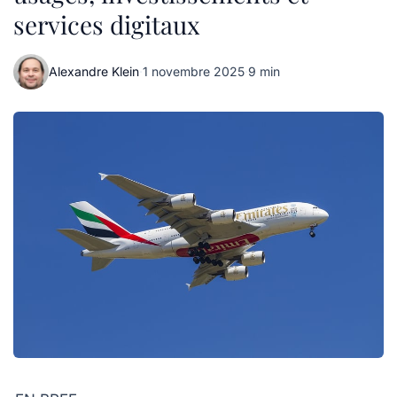
services digitaux
Alexandre Klein
·
1 novembre 2025
·
9 min