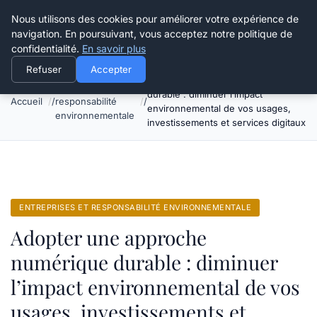
Happy Calyx Farmer
Nous utilisons des cookies pour améliorer votre expérience de
navigation. En poursuivant, vous acceptez notre politique de
confidentialité.
En savoir plus
Refuser
Accepter
Adopter une approche numérique
Entreprises et
durable : diminuer l’impact
Accueil
responsabilité
environnemental de vos usages,
environnementale
investissements et services digitaux
ENTREPRISES ET RESPONSABILITÉ ENVIRONNEMENTALE
Adopter une approche
numérique durable : diminuer
l’impact environnemental de vos
usages, investissements et