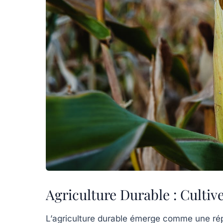
Agriculture Durable : Cultiv
L’
agriculture durable
émerge comme une répon