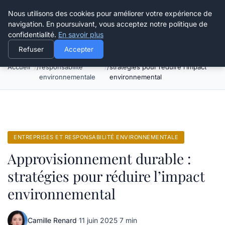
Happy Calyx Farmer
Nous utilisons des cookies pour améliorer votre expérience de
navigation. En poursuivant, vous acceptez notre politique de
confidentialité.
En savoir plus
Refuser
Accepter
Entreprises et
Approvisionnement durable :
Accueil
responsabilité
stratégies pour réduire l’impact
environnementale
environnemental
ENTREPRISES ET RESPONSABILITÉ ENVIRONNEMENTALE
Approvisionnement durable :
stratégies pour réduire l’impact
environnemental
Camille Renard
·
11 juin 2025
·
7 min