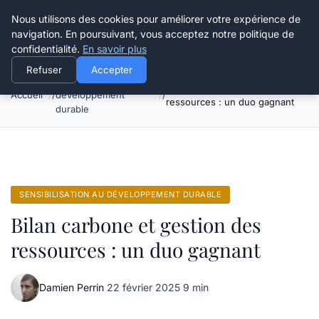
Happy Calyx Farmer
Nous utilisons des cookies pour améliorer votre expérience de
navigation. En poursuivant, vous acceptez notre politique de
confidentialité.
En savoir plus
Refuser
Accepter
Sensibilisation au
Bilan carbone et gestion des
Accueil
développement
ressources : un duo gagnant
durable
SENSIBILISATION AU DÉVELOPPEMENT DURABLE
Bilan carbone et gestion des
ressources : un duo gagnant
Damien Perrin
·
22 février 2025
·
9 min