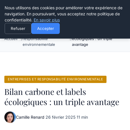
Happy Calyx Farmer
Nous utilisons des cookies pour améliorer votre expérience de
navigation. En poursuivant, vous acceptez notre politique de
confidentialité.
En savoir plus
Refuser
Accepter
Entreprises et
Bilan carbone et labels
Accueil
responsabilité
écologiques : un triple
environnementale
avantage
ENTREPRISES ET RESPONSABILITÉ ENVIRONNEMENTALE
Bilan carbone et labels
écologiques : un triple avantage
Camille Renard
·
26 février 2025
·
11 min