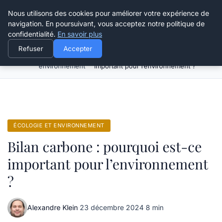
Happy Calyx Farmer
Nous utilisons des cookies pour améliorer votre expérience de
navigation. En poursuivant, vous acceptez notre politique de
confidentialité.
En savoir plus
Refuser
Accepter
Écologie et
Bilan carbone : pourquoi est-ce
Accueil
environnement
important pour l’environnement ?
ÉCOLOGIE ET ENVIRONNEMENT
Bilan carbone : pourquoi est-ce
important pour l’environnement
?
Alexandre Klein
·
23 décembre 2024
·
8 min