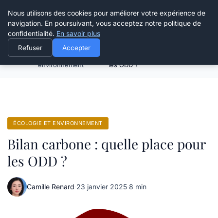
Happy Calyx Farmer
Nous utilisons des cookies pour améliorer votre expérience de
navigation. En poursuivant, vous acceptez notre politique de
confidentialité.
En savoir plus
Refuser
Accepter
Écologie et
Bilan carbone : quelle place pour
Accueil
environnement
les ODD ?
ÉCOLOGIE ET ENVIRONNEMENT
Bilan carbone : quelle place pour
les ODD ?
Camille Renard
·
23 janvier 2025
·
8 min