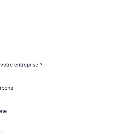
?
votre entreprise ?
arbone
one