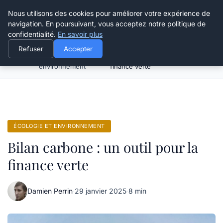
Happy Calyx Farmer
Nous utilisons des cookies pour améliorer votre expérience de
navigation. En poursuivant, vous acceptez notre politique de
confidentialité.
En savoir plus
Refuser
Accepter
Écologie et
Bilan carbone : un outil pour la
Accueil
environnement
finance verte
ÉCOLOGIE ET ENVIRONNEMENT
Bilan carbone : un outil pour la
finance verte
Damien Perrin
·
29 janvier 2025
·
8 min