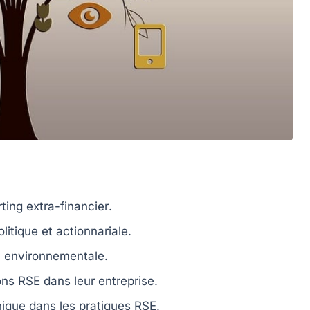
rting extra-financier
.
olitique
et
actionnariale
.
 environnementale
.
ions RSE dans leur
entreprise
.
hique
dans les pratiques RSE.