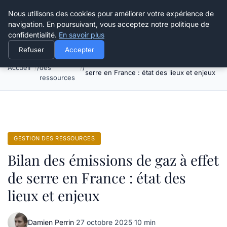
Happy Calyx Farmer
Nous utilisons des cookies pour améliorer votre expérience de
navigation. En poursuivant, vous acceptez notre politique de
confidentialité.
En savoir plus
Refuser
Accepter
Gestion
Bilan des émissions de gaz à effet de
Accueil
des
serre en France : état des lieux et enjeux
ressources
GESTION DES RESSOURCES
Bilan des émissions de gaz à effet
de serre en France : état des
lieux et enjeux
Damien Perrin
·
27 octobre 2025
·
10 min