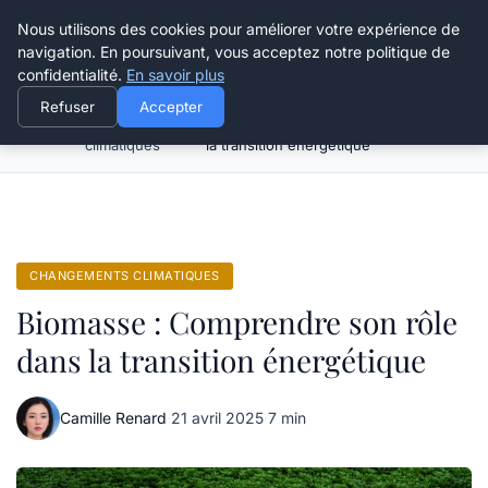
Happy Calyx Farmer
Nous utilisons des cookies pour améliorer votre expérience de
navigation. En poursuivant, vous acceptez notre politique de
confidentialité.
En savoir plus
Refuser
Accepter
Changements
Biomasse : Comprendre son rôle dans
Accueil
climatiques
la transition énergétique
CHANGEMENTS CLIMATIQUES
Biomasse : Comprendre son rôle
dans la transition énergétique
Camille Renard
·
21 avril 2025
·
7 min