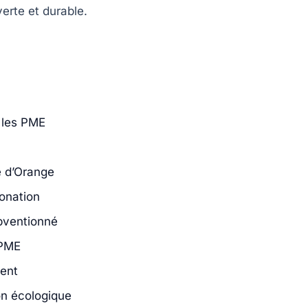
erte et durable.
 les PME
e d’Orange
bonation
bventionné
 PME
ment
on écologique