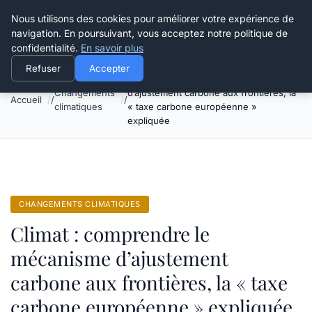
Happy Calyx Farmer
Nous utilisons des cookies pour améliorer votre expérience de
navigation. En poursuivant, vous acceptez notre politique de
confidentialité.
En savoir plus
Refuser
Accepter
Climat : comprendre le mécanisme
Changements
d’ajustement carbone aux frontières, la
Accueil
climatiques
« taxe carbone européenne »
expliquée
CHANGEMENTS CLIMATIQUES
Climat : comprendre le
mécanisme d’ajustement
carbone aux frontières, la « taxe
carbone européenne » expliquée