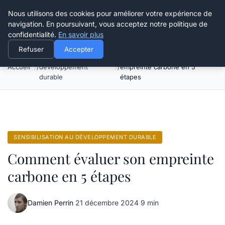
Happy Calyx Farmer
Nous utilisons des cookies pour améliorer votre expérience de
navigation. En poursuivant, vous acceptez notre politique de
confidentialité.
En savoir plus
Refuser
Accepter
Sensibilisation au
Comment évaluer son
Accueil
développement
empreinte carbone en 5
durable
étapes
SENSIBILISATION AU DÉVELOPPEMENT DURABLE
Comment évaluer son empreinte
carbone en 5 étapes
Damien Perrin
·
21 décembre 2024
·
9 min