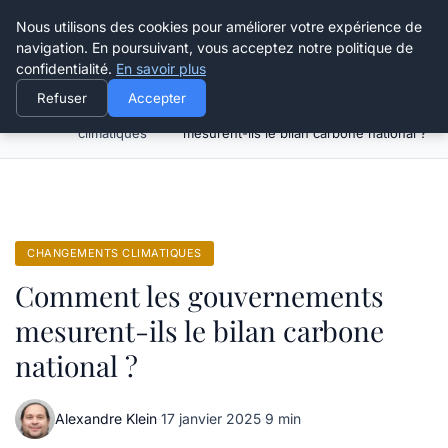
Happy Calyx Farmer
Nous utilisons des cookies pour améliorer votre expérience de
navigation. En poursuivant, vous acceptez notre politique de
confidentialité.
En savoir plus
Refuser
Accepter
Changements
Comment les gouvernements
Accueil
climatiques
mesurent-ils le bilan carbone national ?
CHANGEMENTS CLIMATIQUES
Comment les gouvernements
mesurent-ils le bilan carbone
national ?
Alexandre Klein
·
17 janvier 2025
·
9 min