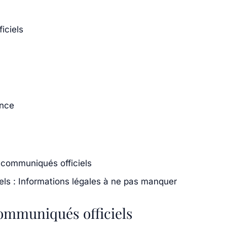
iciels
ence
s communiqués officiels
ls : Informations légales à ne pas manquer
ommuniqués officiels