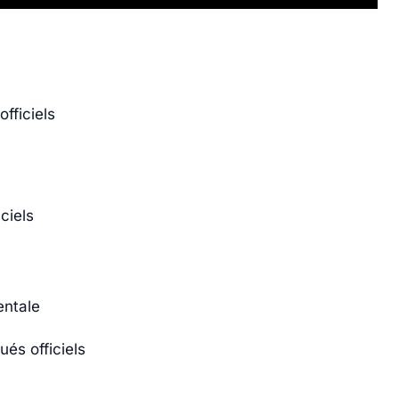
fficiels
ciels
entale
és officiels