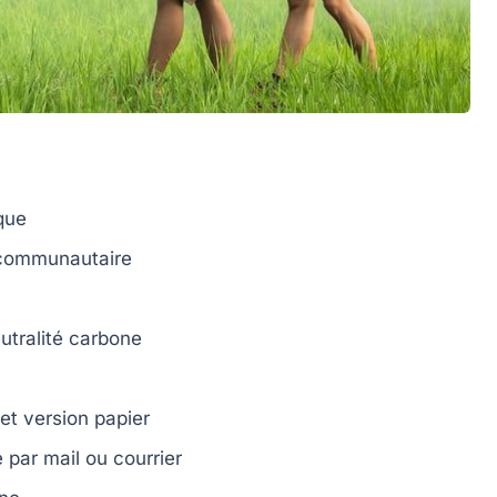
que
 communautaire
utralité carbone
et
version papier
e par
mail
ou
courrier