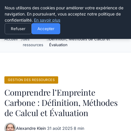
Happy Calyx Farmer
Nous utilisons des cookies pour améliorer votre expérience de
navigation. En poursuivant, vous acceptez notre politique de
confidentialité.
En savoir plus
Refuser
Accepter
Gestion
Comprendre l’Empreinte Carbone :
Accueil
des
Définition, Méthodes de Calcul et
ressources
Évaluation
GESTION DES RESSOURCES
Comprendre l’Empreinte
Carbone : Définition, Méthodes
de Calcul et Évaluation
Alexandre Klein
·
31 août 2025
·
8 min