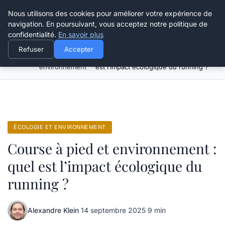
Happy Calyx Farmer
Nous utilisons des cookies pour améliorer votre expérience de
navigation. En poursuivant, vous acceptez notre politique de
confidentialité.
En savoir plus
Refuser
Accepter
Écologie et
Course à pied et environnement : quel
Accueil
environnement
est l’impact écologique du running ?
ÉCOLOGIE ET ENVIRONNEMENT
Course à pied et environnement :
quel est l’impact écologique du
running ?
Alexandre Klein
·
14 septembre 2025
·
9 min