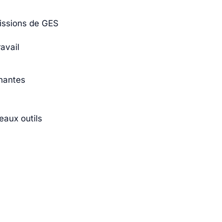
missions de GES
avail
enantes
aux outils