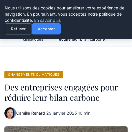
Happy Calyx Farmer
Nous utilisons des cookies pour améliorer votre expérience de
navigation. En poursuivant, vous acceptez notre politique de
confidentialité.
En savoir plus
Refuser
Accepter
Changements
Des entreprises engagées pour
Accueil
climatiques
réduire leur bilan carbone
CHANGEMENTS CLIMATIQUES
Des entreprises engagées pour
réduire leur bilan carbone
Camille Renard
·
29 janvier 2025
·
10 min