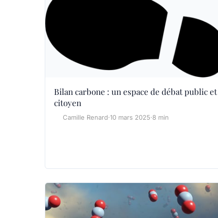
Bilan carbone : un espace de débat public et
citoyen
Camille Renard
·
10 mars 2025
·
8 min