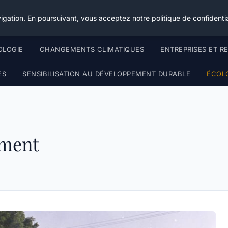
Happy Calyx Farmer
igation. En poursuivant, vous acceptez notre politique de confidentia
OLOGIE
CHANGEMENTS CLIMATIQUES
ENTREPRISES ET R
ES
SENSIBILISATION AU DÉVELOPPEMENT DURABLE
ÉCOL
ement