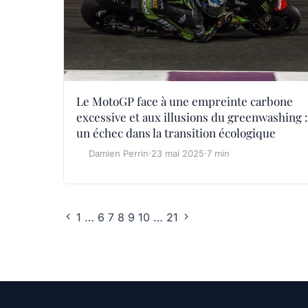
Le MotoGP face à une empreinte carbone
excessive et aux illusions du greenwashing :
un échec dans la transition écologique
Damien Perrin
·
23 mai 2025
·
7 min
1
…
6
7
8
9
10
…
21