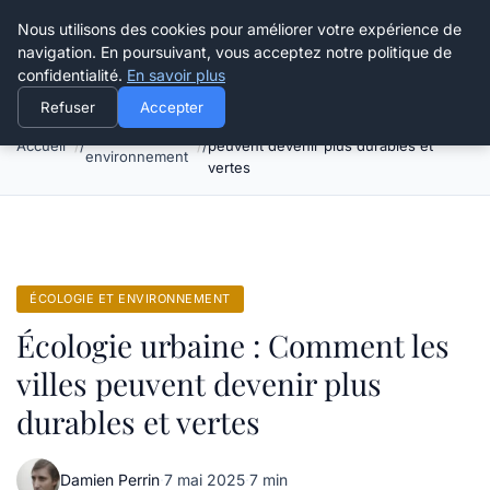
Happy Calyx Farmer
Nous utilisons des cookies pour améliorer votre expérience de
navigation. En poursuivant, vous acceptez notre politique de
confidentialité.
En savoir plus
Refuser
Accepter
Écologie urbaine : Comment les villes
Écologie et
Accueil
peuvent devenir plus durables et
environnement
vertes
ÉCOLOGIE ET ENVIRONNEMENT
Écologie urbaine : Comment les
villes peuvent devenir plus
durables et vertes
Damien Perrin
·
7 mai 2025
·
7 min