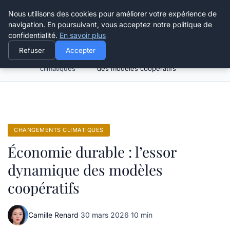
Happy Calyx Farmer
Nous utilisons des cookies pour améliorer votre expérience de
navigation. En poursuivant, vous acceptez notre politique de
confidentialité.
En savoir plus
Refuser
Accepter
Changements
Économie durable : l’essor dynamique
Accueil
climatiques
des modèles coopératifs
CHANGEMENTS CLIMATIQUES
Économie durable : l’essor
dynamique des modèles
coopératifs
Camille Renard
·
30 mars 2026
·
10 min