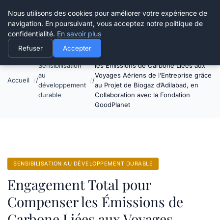
Happy Calyx Farmer
Nous utilisons des cookies pour améliorer votre expérience de
navigation. En poursuivant, vous acceptez notre politique de
confidentialité.
En savoir plus
Refuser
Accepter
Engagement Total pour Compenser
Sensibilisation
les Émissions de Carbone Liées aux
au
Voyages Aériens de l’Entreprise grâce
Accueil
développement
au Projet de Biogaz d’Adilabad, en
durable
Collaboration avec la Fondation
GoodPlanet
SENSIBILISATION AU DÉVELOPPEMENT DURABLE
Engagement Total pour
Compenser les Émissions de
Carbone Liées aux Voyages