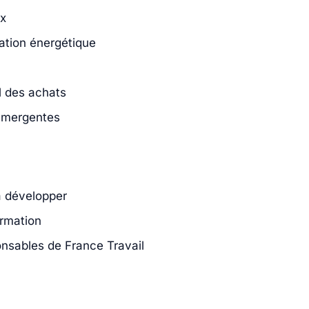
ux
tion énergétique
l des achats
émergentes
à développer
ormation
nsables de France Travail