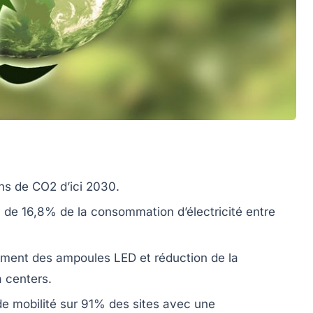
ns de
CO2
d’ici
2030
.
n de
16,8%
de la consommation d’électricité entre
cement des
ampoules LED
et réduction de la
a centers
.
de mobilité sur
91%
des sites avec une