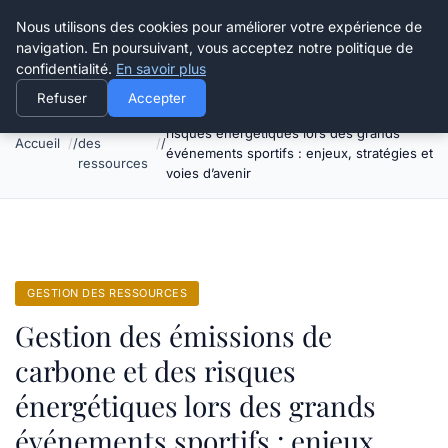
Happy Calyx Farmer
Nous utilisons des cookies pour améliorer votre expérience de
navigation. En poursuivant, vous acceptez notre politique de
confidentialité.
En savoir plus
Refuser
Accepter
Gestion des émissions de carbone et des
Gestion
risques énergétiques lors des grands
Accueil
des
événements sportifs : enjeux, stratégies et
ressources
voies d’avenir
GESTION DES RESSOURCES
Gestion des émissions de
carbone et des risques
énergétiques lors des grands
événements sportifs : enjeux,