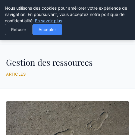
Happy Calyx Farmer
Nous utilisons des cookies pour améliorer votre expérience de
navigation. En poursuivant, vous acceptez notre politique de
confidentialité.
En savoir plus
Refuser
Accepter
Accueil
Gestion des ressources
Gestion des ressources
ARTICLES