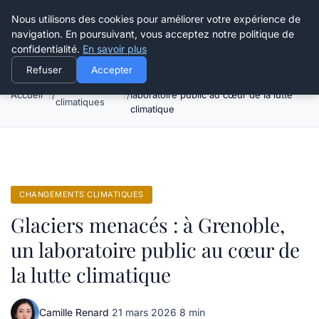
Happy Calyx Farmer
Nous utilisons des cookies pour améliorer votre expérience de
navigation. En poursuivant, vous acceptez notre politique de
confidentialité.
En savoir plus
Refuser
Accepter
Glaciers menacés : à Grenoble, un
Changements
Accueil
laboratoire public au cœur de la lutte
climatiques
climatique
CHANGEMENTS CLIMATIQUES
Glaciers menacés : à Grenoble,
un laboratoire public au cœur de
la lutte climatique
Camille Renard
·
21 mars 2026
·
8 min