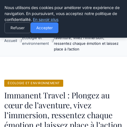
Happy Calyx Farmer
Nous utilisons des cookies pour améliorer votre expérience de
navigation. En poursuivant, vous acceptez notre politique de
confidentialité.
En savoir plus
Refuser
Accepter
Immanent Travel : Plongez au cœur de
Écologie et
l’aventure, vivez l’immersion,
Accueil
environnement
ressentez chaque émotion et laissez
place à l’action
ÉCOLOGIE ET ENVIRONNEMENT
Immanent Travel : Plongez au
cœur de l’aventure, vivez
l’immersion, ressentez chaque
émotion et laissez place à l’action