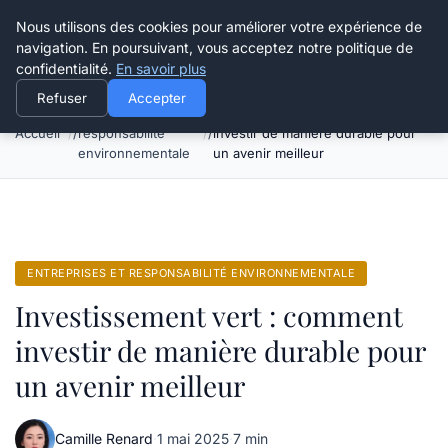
Happy Calyx Farmer
Nous utilisons des cookies pour améliorer votre expérience de
navigation. En poursuivant, vous acceptez notre politique de
confidentialité.
En savoir plus
Refuser
Accepter
Entreprises et
Investissement vert : comment
Accueil
responsabilité
investir de manière durable pour
environnementale
un avenir meilleur
ENTREPRISES ET RESPONSABILITÉ ENVIRONNEMENTALE
Investissement vert : comment
investir de manière durable pour
un avenir meilleur
Camille Renard
·
1 mai 2025
·
7 min