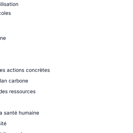
lisation
coles
one
des actions concrètes
ilan carbone
 des ressources
la santé humaine
ité