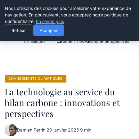
Happy Calyx Farmer
Nous utilisons des cookies pour améliorer votre expérience de
navigation. En poursuivant, vous acceptez notre politique de
confidentialité.
En savoir plus
Refuser
Accepter
Changements
La technologie au service du bilan
Accueil
climatiques
carbone : innovations et perspectives
CHANGEMENTS CLIMATIQUES
La technologie au service du
bilan carbone : innovations et
perspectives
Damien Perrin
·
20 janvier 2025
·
9 min