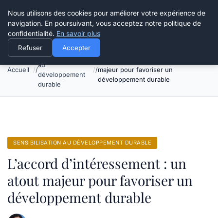
Happy Calyx Farmer
Nous utilisons des cookies pour améliorer votre expérience de
navigation. En poursuivant, vous acceptez notre politique de
confidentialité.
En savoir plus
Refuser
Accepter
Sensibilisation
L’accord d’intéressement : un atout
au
Accueil
majeur pour favoriser un
développement
développement durable
durable
SENSIBILISATION AU DÉVELOPPEMENT DURABLE
L’accord d’intéressement : un
atout majeur pour favoriser un
développement durable