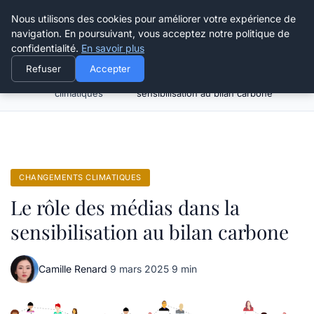
Happy Calyx Farmer
Nous utilisons des cookies pour améliorer votre expérience de
navigation. En poursuivant, vous acceptez notre politique de
confidentialité.
En savoir plus
Refuser
Accepter
Changements
Le rôle des médias dans la
Accueil
climatiques
sensibilisation au bilan carbone
CHANGEMENTS CLIMATIQUES
Le rôle des médias dans la
sensibilisation au bilan carbone
Camille Renard
·
9 mars 2025
·
9 min