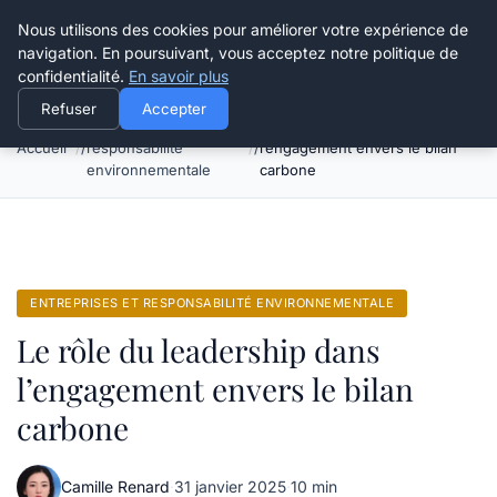
Happy Calyx Farmer
Nous utilisons des cookies pour améliorer votre expérience de
navigation. En poursuivant, vous acceptez notre politique de
confidentialité.
En savoir plus
Refuser
Accepter
Entreprises et
Le rôle du leadership dans
Accueil
responsabilité
l’engagement envers le bilan
environnementale
carbone
ENTREPRISES ET RESPONSABILITÉ ENVIRONNEMENTALE
Le rôle du leadership dans
l’engagement envers le bilan
carbone
Camille Renard
·
31 janvier 2025
·
10 min