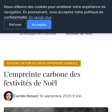
Happy Calyx Farmer
Nous utilisons des cookies pour améliorer votre expérience de
navigation. En poursuivant, vous acceptez notre politique de
confidentialité.
En savoir plus
Refuser
Accepter
Sensibilisation au
L’empreinte carbone des
Accueil
développement durable
festivités de Noël
SENSIBILISATION AU DÉVELOPPEMENT DURABLE
L’empreinte carbone des
festivités de Noël
Camille Renard
·
19 septembre 2025
·
9 min