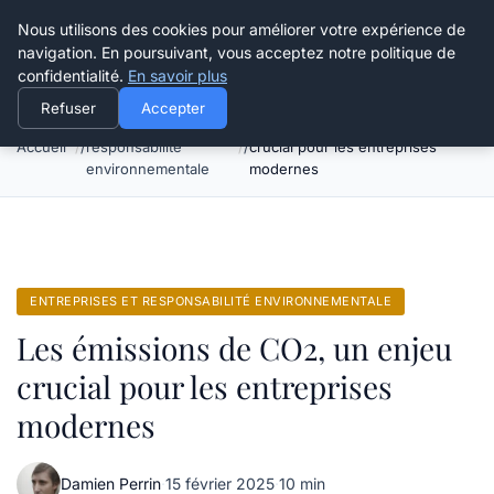
Happy Calyx Farmer
Nous utilisons des cookies pour améliorer votre expérience de
navigation. En poursuivant, vous acceptez notre politique de
confidentialité.
En savoir plus
Refuser
Accepter
Entreprises et
Les émissions de CO2, un enjeu
Accueil
responsabilité
crucial pour les entreprises
environnementale
modernes
ENTREPRISES ET RESPONSABILITÉ ENVIRONNEMENTALE
Les émissions de CO2, un enjeu
crucial pour les entreprises
modernes
Damien Perrin
·
15 février 2025
·
10 min