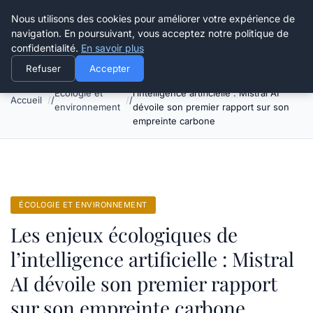
Happy Calyx Farmer
Nous utilisons des cookies pour améliorer votre expérience de
navigation. En poursuivant, vous acceptez notre politique de
confidentialité.
En savoir plus
Refuser
Accepter
Les enjeux écologiques de
Écologie et
l’intelligence artificielle : Mistral AI
Accueil
environnement
dévoile son premier rapport sur son
empreinte carbone
ÉCOLOGIE ET ENVIRONNEMENT
Les enjeux écologiques de
l’intelligence artificielle : Mistral
AI dévoile son premier rapport
sur son empreinte carbone