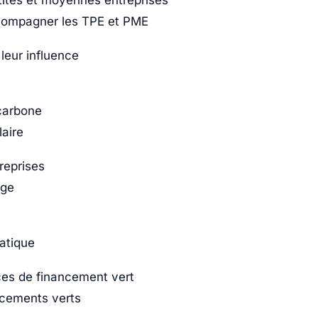
ites et moyennes entreprises
compagner les TPE et PME
leur influence
 carbone
laire
reprises
age
atique
ces de financement vert
ncements verts