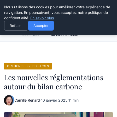
Happy Calyx Farmer
Nous utilisons des cookies pour améliorer votre expérience de
navigation. En poursuivant, vous acceptez notre politique de
confidentialité.
En savoir plus
Refuser
Accepter
Gestion des
Les nouvelles réglementations autour
Accueil
ressources
du bilan carbone
GESTION DES RESSOURCES
Les nouvelles réglementations
autour du bilan carbone
Camille Renard
·
10 janvier 2025
·
11 min