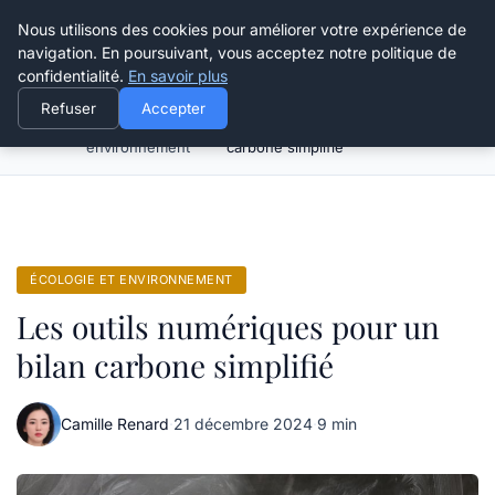
Happy Calyx Farmer
Nous utilisons des cookies pour améliorer votre expérience de
navigation. En poursuivant, vous acceptez notre politique de
confidentialité.
En savoir plus
Refuser
Accepter
Écologie et
Les outils numériques pour un bilan
Accueil
environnement
carbone simplifié
ÉCOLOGIE ET ENVIRONNEMENT
Les outils numériques pour un
bilan carbone simplifié
Camille Renard
·
21 décembre 2024
·
9 min