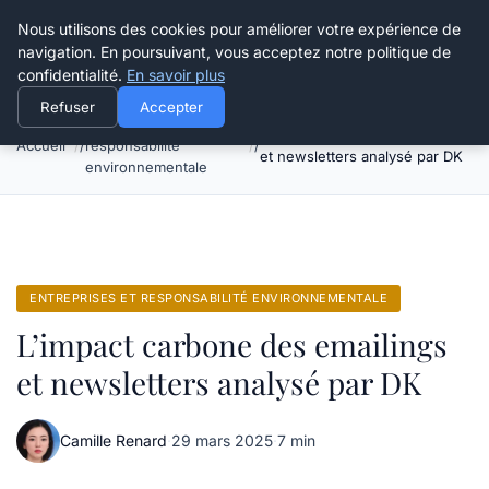
Happy Calyx Farmer
Nous utilisons des cookies pour améliorer votre expérience de
navigation. En poursuivant, vous acceptez notre politique de
confidentialité.
En savoir plus
Refuser
Accepter
Entreprises et
L’impact carbone des emailings
Accueil
responsabilité
et newsletters analysé par DK
environnementale
ENTREPRISES ET RESPONSABILITÉ ENVIRONNEMENTALE
L’impact carbone des emailings
et newsletters analysé par DK
Camille Renard
·
29 mars 2025
·
7 min