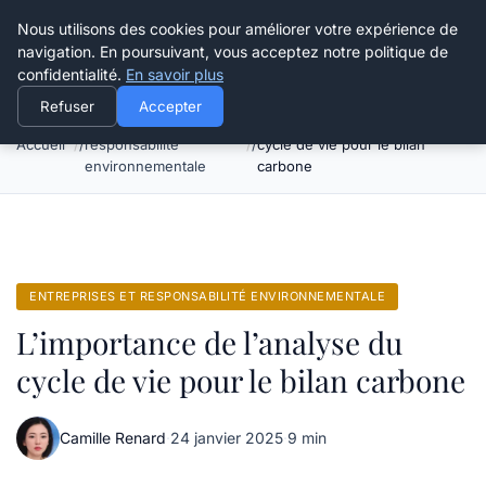
Happy Calyx Farmer
Nous utilisons des cookies pour améliorer votre expérience de
navigation. En poursuivant, vous acceptez notre politique de
confidentialité.
En savoir plus
Refuser
Accepter
Entreprises et
L’importance de l’analyse du
Accueil
responsabilité
cycle de vie pour le bilan
environnementale
carbone
ENTREPRISES ET RESPONSABILITÉ ENVIRONNEMENTALE
L’importance de l’analyse du
cycle de vie pour le bilan carbone
Camille Renard
·
24 janvier 2025
·
9 min