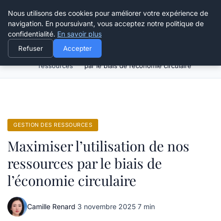
Happy Calyx Farmer
Nous utilisons des cookies pour améliorer votre expérience de
navigation. En poursuivant, vous acceptez notre politique de
confidentialité.
En savoir plus
Refuser
Accepter
Gestion des
Maximiser l’utilisation de nos ressources
Accueil
ressources
par le biais de l’économie circulaire
GESTION DES RESSOURCES
Maximiser l’utilisation de nos
ressources par le biais de
l’économie circulaire
Camille Renard
·
3 novembre 2025
·
7 min