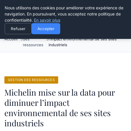
Happy Calyx Farmer
Nous utilisons des cookies pour améliorer votre expérience de
navigation. En poursuivant, vous acceptez notre politique de
confidentialité.
En savoir plus
Refuser
Accepter
Gestion
Michelin mise sur la data pour diminuer
Accueil
des
l’impact environnemental de ses sites
ressources
industriels
GESTION DES RESSOURCES
Michelin mise sur la data pour
diminuer l’impact
environnemental de ses sites
industriels