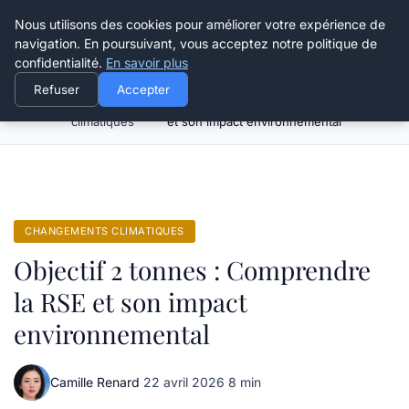
Happy Calyx Farmer
Nous utilisons des cookies pour améliorer votre expérience de
navigation. En poursuivant, vous acceptez notre politique de
confidentialité.
En savoir plus
Refuser
Accepter
Changements
Objectif 2 tonnes : Comprendre la RSE
Accueil
climatiques
et son impact environnemental
CHANGEMENTS CLIMATIQUES
Objectif 2 tonnes : Comprendre
la RSE et son impact
environnemental
Camille Renard
·
22 avril 2026
·
8 min