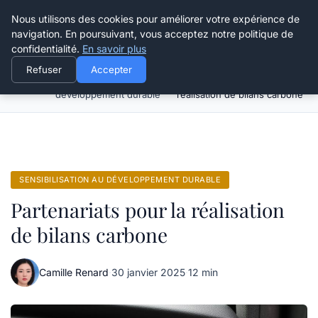
Happy Calyx Farmer
Nous utilisons des cookies pour améliorer votre expérience de
navigation. En poursuivant, vous acceptez notre politique de
confidentialité.
En savoir plus
Refuser
Accepter
Sensibilisation au
Partenariats pour la
Accueil
développement durable
réalisation de bilans carbone
SENSIBILISATION AU DÉVELOPPEMENT DURABLE
Partenariats pour la réalisation
de bilans carbone
Camille Renard
·
30 janvier 2025
·
12 min